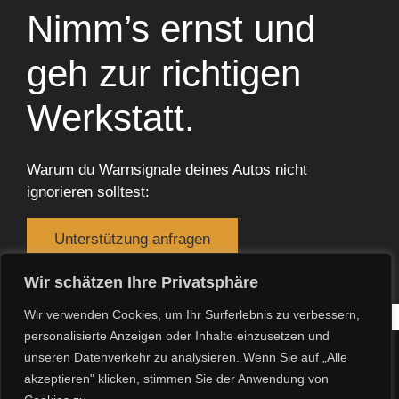
Nimm’s ernst und
geh zur richtigen
Werkstatt.
Warum du Warnsignale deines Autos nicht
ignorieren solltest:
Unterstützung anfragen
WEITERE VIDEOS
Wir schätzen Ihre Privatsphäre
Wir verwenden Cookies, um Ihr Surferlebnis zu verbessern,
personalisierte Anzeigen oder Inhalte einzusetzen und
Marc Malchow, Inhaber
unseren Datenverkehr zu analysieren. Wenn Sie auf „Alle
Ich freue mich, dir persönlich helfen zu können - Herzlich
akzeptieren" klicken, stimmen Sie der Anwendung von
willkommen!